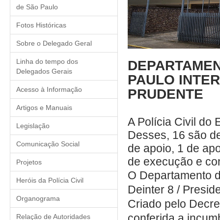
de São Paulo
Fotos Históricas
Sobre o Delegado Geral
Linha do tempo dos
DEPARTAMENT
Delegados Gerais
PAULO INTER
Acesso à Informação
PRUDENTE
Artigos e Manuais
A Polícia Civil d
Legislação
Desses, 16 são de
Comunicação Social
de apoio, 1 de ap
de execução e con
Projetos
O Departamento de 
Heróis da Polícia Civil
Deinter 8 / Presi
Organograma
Criado pelo Decre
conferida a incu
Relação de Autoridades