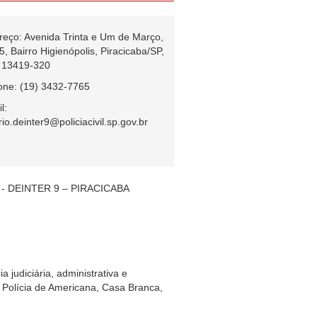
eço: Avenida Trinta e Um de Março,
5, Bairro Higienópolis, Piracicaba/SP,
 13419-320
one: (19) 3432-7765
l:
rio.deinter9@policiacivil.sp.gov.br
- DEINTER 9 – PIRACICABA
 judiciária, administrativa e
 Polícia de Americana, Casa Branca,