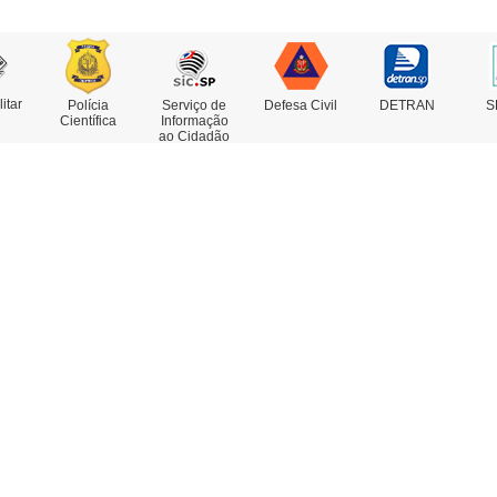
litar
Polícia
Serviço de
Defesa Civil
DETRAN
S
Científica
Informação
ao Cidadão
rviços
Concursos
estado de Antecedentes
nsulta de IMEI
legacia Eletrônica
legacias e Postos
ssoas Desaparecidas
trato Falado