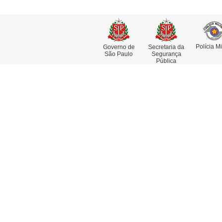
Polícia Mi
Governo de
Secretaria da
São Paulo
Segurança
Pública
Institucional
Se
Missão, Visão e Valores
At
Funções e Competências
Co
Museu da Polícia Civil
De
História da Polícia Civil
De
Dia da Polícia Civil do Estado de
Pe
São Paulo
Re
Fotos Históricas
Delegado Geral
Linha do Tempo