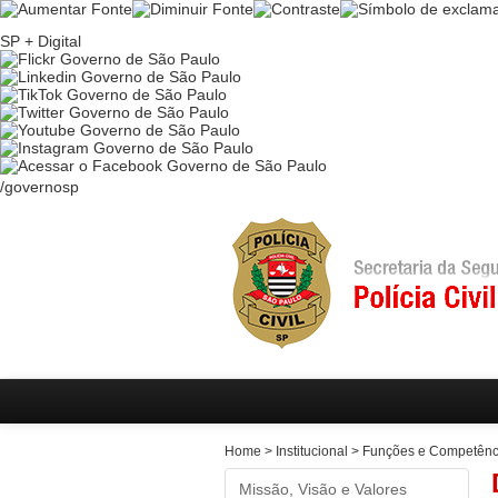
Ir
para
SP + Digital
conteúdo
Ir
para
menu
Ir
para
busca
/governosp
Home
>
Institucional
>
Funções e Competênc
Missão, Visão e Valores