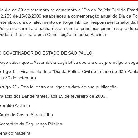
No dia de 30 de setembro se comemora o “Dia da Polícia Civil do Estado
12.259 de 15/02/2006 estabeleceu a comemoração anual do Dia da Políc
setembro, dia do falecimento de Jorge Tibiriçá, responsável criador da P
Polícia de carreira e bacharéis em direito, princípios pioneiros que de
Federal Brasileira e pela Constituição Estadual Paulista.
O GOVERNADOR DO ESTADO DE SÃO PAULO:
Faço saber que a Assembléia Legislativa decreta e eu promulgo a seguin
Artigo 1º -
Fica instituído o "Dia da Polícia Civil do Estado de São Pa
dia 30 de setembro.
Artigo 2º -
Esta lei entra em vigor na data de sua publicação.
Palácio dos Bandeirantes, aos 15 de fevereiro de 2006.
Geraldo Alckmin
Saulo de Castro Abreu Filho
Secretário da Segurança Pública
Arnaldo Madeira