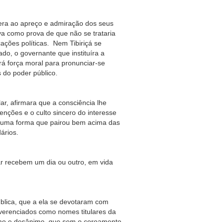
 apreço e admiração dos seus
ava como prova de que não se trataria
ações políticas. Nem Tibiriçá se
do, o governante que instituíra a
á força moral para pronunciar-se
s do poder público.
rmara que a consciência lhe
enções e o culto sincero do interesse
e uma forma que pairou bem acima das
ários.
bem um dia ou outro, em vida
 que a ela se devotaram com
everenciados como nomes titulares da
smo e desânimo, que sem o coroamento