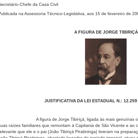
Secretário-Chefe da Casa Civil
Publicada na Assessoria Técnico-Legislativa, aos 15 de fevereiro de 20
A FIGURA DE JORGE TIBIRIÇÁ
JUSTIFICATIVA DA LEI ESTADUAL N.: 12.259 
A figura de Jorge Tibiriçá, ligada às mais genuínas origen
suas raízes familiares que remontam à Capitania de São Vicente e ao c
relevante que ele e o pai (João Tibiriçá Piratininga) tiveram na prepar
João Tibiriçá Piratininga, abastado lavrador do período imperial, atuo