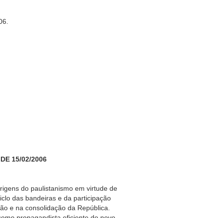
06.
DE 15/02/2006
s do paulistanismo em virtude de
iclo das bandeiras e da participação
ação e na consolidação da República.
u como propagandista eficiente do novo