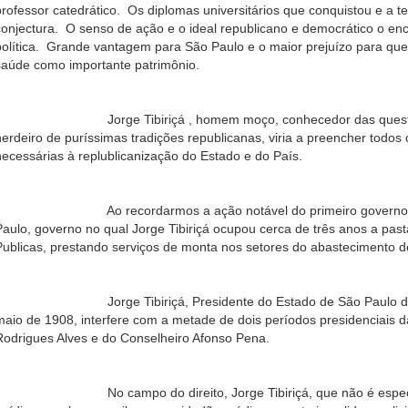
professor catedrático. Os diplomas universitários que conquistou e a t
conjectura. O senso de ação e o ideal republicano e democrático o e
política. Grande vantagem para São Paulo e o maior prejuízo para quem
saúde como importante patrimônio.
Jorge Tibiriçá , homem moço, conhecedor das questões at
herdeiro de puríssimas tradições republicanas, viria a preencher todos o
necessárias à replublicanização do Estado e do País.
Ao recordarmos a ação notável do primeiro governo Ber
Paulo, governo no qual Jorge Tibiriçá ocupou cerca de três anos a pas
Publicas, prestando serviços de monta nos setores do abastecimento 
Jorge Tibiriçá, Presidente do Estado de São Paulo durante
maio de 1908, interfere com a metade de dois períodos presidenciais 
Rodrigues Alves e do Conselheiro Afonso Pena.
No campo do direito, Jorge Tibiriçá, que não é especial