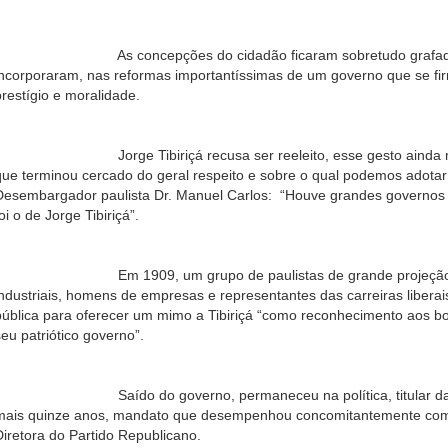
As concepções do cidadão ficaram sobretudo grafadas no
incorporaram, nas reformas importantíssimas de um governo que se fi
prestígio e moralidade.
Jorge Tibiriçá recusa ser reeleito, esse gesto ainda mais 
que terminou cercado do geral respeito e sobre o qual podemos adotar a
Desembargador paulista Dr. Manuel Carlos: “Houve grandes governos
oi o de Jorge Tibiriçá”.
Em 1909, um grupo de paulistas de grande projeção social
industriais, homens de empresas e representantes das carreiras libera
pública para oferecer um mimo a Tibiriçá “como reconhecimento aos bo
seu patriótico governo”.
Saído do governo, permaneceu na política, titular da cade
mais quinze anos, mandato que desempenhou concomitantemente co
Diretora do Partido Republicano.