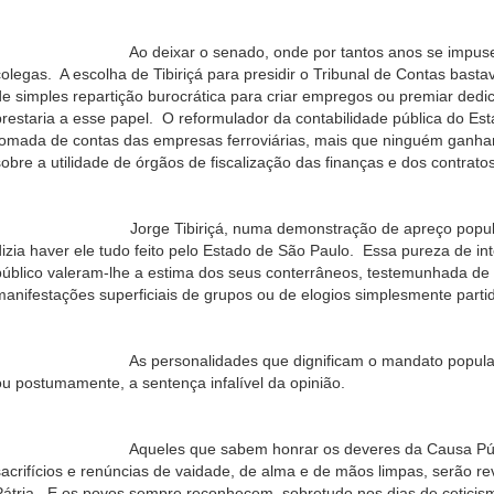
Ao deixar o senado, onde por tantos anos se impusera ao
colegas. A escolha de Tibiriçá para presidir o Tribunal de Contas bast
de simples repartição burocrática para criar empregos ou premiar dedic
prestaria a esse papel. O reformulador da contabilidade pública do Esta
tomada de contas das empresas ferroviárias, mais que ninguém ganhar
sobre a utilidade de órgãos de fiscalização das finanças e dos contrato
Jorge Tibiriçá, numa demonstração de apreço popular, afi
dizia haver ele tudo feito pelo Estado de São Paulo. Essa pureza de int
público valeram-lhe a estima dos seus conterrâneos, testemunhada d
manifestações superficiais de grupos ou de elogios simplesmente partid
As personalidades que dignificam o mandato popular rece
ou postumamente, a sentença infalível da opinião.
Aqueles que sabem honrar os deveres da Causa Pública,
sacrifícios e renúncias de vaidade, de alma e de mãos limpas, serão r
Pátria. E os povos sempre reconhecem, sobretudo nos dias de cetici