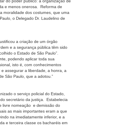
itar do poder público: a organização de
pida e menos onerosa. Reforma de
ópria moralidade dos costumes, que uma
 Paulo, o Delegado Dr. Laudelino de
cou a criação de um órgão
ordem e a segurança pública têm sido
m colhido o Estado de São Paulo”.
inte, podendo aplicar toda sua
sional, isto é, com conhecimentos
 e assegurar a liberdade, a honra, a
o de São Paulo, que a adotou.”
o serviço policial do Estado,
o secretário da justiça. Estabelecia
 de livre nomeação e demissão do
uais as mais importantes eram a que
ndo na imediatamente inferior, e a
a e terceira classe os bacharéis em