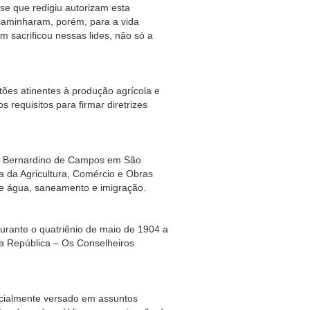
ese que redigiu autorizam esta
ncaminharam, porém, para a vida
 sacrificou nessas lides, não só a
inentes à produção agrícola e
s requisitos para firmar diretrizes
nardino de Campos em São
ta da Agricultura, Comércio e Obras
de água, saneamento e imigração.
 o quatriênio de maio de 1904 a
da República – Os Conselheiros
mente versado em assuntos