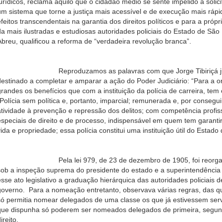
jurídicos, reclama aquilo que o cidadão médio se sente impelido a solic
um sistema que torne a justiça mais acessível e de execução mais rá
efeitos transcendentais na garantia dos direitos políticos e para a pr
da mais ilustradas e estudiosas autoridades policiais do Estado de São
Abreu, qualificou a reforma de “verdadeira revolução branca”.
Reproduzamos as palavras com que Jorge Tibiriçá justifi
destinado a completar e amparar a ação do Poder Judiciário: “Para a 
grandes os benefícios que com a instituição da polícia de carreira, te
“Polícia sem política e, portanto, imparcial; remunerada e, por consegu
atividade à prevenção e repressão dos delitos; com competência profis
especiais de direito e de processo, indispensável em quem tem garantir
vida e propriedade; essa polícia constitui uma instituição útil do Estad
Pela lei 979, de 23 de dezembro de 1905, foi reorganizado 
sob a inspeção suprema do presidente do estado e a superintendência d
esse ato legislativo a graduação hierárquica das autoridades policiais
governo. Para a nomeação entretanto, observava várias regras, das q
só permitia nomear delegados de uma classe os que já estivessem servi
que dispunha só poderem ser nomeados delegados de primeira, segund
ireito.