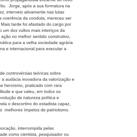
tu. Jorge, após a sua formatura na
z, interveio ativamente nas lutas
e a coerência da conduta, mereceu ser
is tarde foi afastado do cargo por
o um dos vultos mais inteiriços da
ação no melhor sentido construtivo,
tica para a velha sociedade agrária
na e internacional para executar a
ntrovérsias teóricas sobre
r a audácia inovadora da valorização e
ase heroísmo, praticado com rara
litude e que valeu, em todos os
volução de natureza política e
ela o descortino do estadista capaz,
 os melhores ímpetos de patriotismo.
ão, interrompida pelas
edade como cientista, pesquisador ou