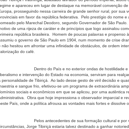
regime e apareceu em lugar de destaque na memorável convenção de I
Europa, prosseguindo nessa carreira de grande senhor rural, por sua ve
provinciais em favor da república federativa. Pelo prestígio do nome 
nomeado pelo Marechal Deodoro, segundo Governador de São Paulo. Ma
motivo de uma rijeza de caráter e de princípios que logo assinalou com
primeira república brasileira. Homem de poucas palavras e propenso à 
assumiu o governo de São Paulo em 1904, num momento de crise dramá
e não hesitou em afrontar uma infinidade de obstáculos, de ordem inter
valorização do café.
Dentro do País e no exterior ondas de hostilidade e de co
liberalismo e intervenção do Estado na economia, serviram para realça
a personalidade de Tibiriçá. Ao lado desse gesto de viril decisão e qu
maestria e sangue frio, efetivou-se um programa de extraordinária amp
domínios sociais e econômicos em que se aplicou, por uma autêntica re
administrativa. Obra que hoje impressiona o observador imparcial e rev
neste País, onde a política afrouxa as vontades mais fortes e dissolve
Pelos antecedentes de sua formação cultural e por vocaç
circunstâncias, Jorge Tibiriçá estaria talvez destinado a ganhar notori