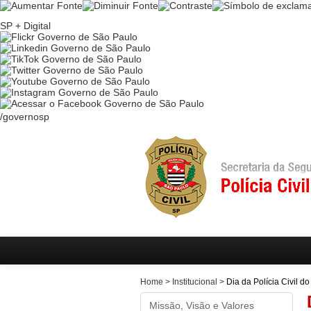
Ir
para
SP + Digital
conteúdo
Ir
para
menu
Ir
para
busca
/governosp
Home
>
Institucional
>
Dia da Polícia Civil d
Missão, Visão e Valores