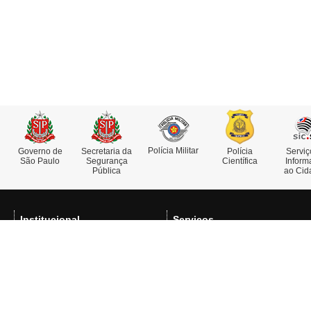
Polícia Militar
Governo de
Secretaria da
Polícia
Serviç
São Paulo
Segurança
Científica
Inform
Pública
ao Cid
Institucional
Serviços
Missão, Visão e Valores
Atestado de Antecedentes
Funções e Competências
Consulta de IMEI
Museu da Polícia Civil
Delegacia Eletrônica
História da Polícia Civil
Delegacias e Postos