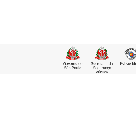
Polícia Mi
Governo de
Secretaria da
São Paulo
Segurança
Pública
Institucional
Se
Missão, Visão e Valores
At
Funções e Competências
Co
Museu da Polícia Civil
De
História da Polícia Civil
De
Dia da Polícia Civil do Estado de
Pe