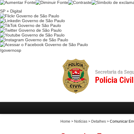
Ir
para
SP + Digital
conteúdo
Ir
para
menu
Ir
para
busca
/governosp
Home
>
Notícias
>
Detalhes
>
Comunicar Err