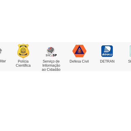
litar
Polícia
Serviço de
Defesa Civil
DETRAN
S
Científica
Informação
ao Cidadão
rviços
Concursos
estado de Antecedentes
nsulta de IMEI
legacia Eletrônica
legacias e Postos
ssoas Desaparecidas