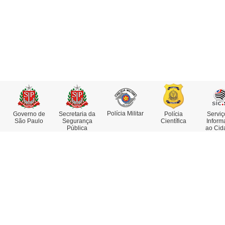
Polícia Militar
Governo de
Secretaria da
Polícia
Serviç
São Paulo
Segurança
Científica
Inform
Pública
ao Cid
Institucional
Serviços
Missão, Visão e Valores
Atestado de Antecedentes
Funções e Competências
Consulta de IMEI
Museu da Polícia Civil
Delegacia Eletrônica
História da Polícia Civil
Delegacias e Postos