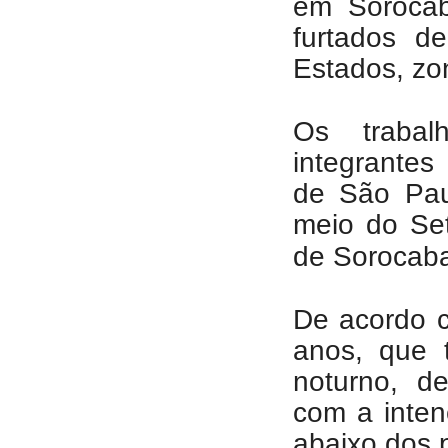
em Sorocab
furtados d
Estados, zo
Os trabalh
integrantes
de São Paul
meio do Seto
de Sorocab
De acordo 
anos, que 
noturno, d
com a inten
abaixo dos 