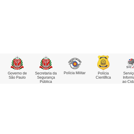
Polícia Militar
Governo de
Secretaria da
Polícia
Serviç
São Paulo
Segurança
Científica
Inform
Pública
ao Cid
Institucional
Serviços
Missão, Visão e Valores
Atestado de Antecedentes
Funções e Competências
Consulta de IMEI
Museu da Polícia Civil
Delegacia Eletrônica