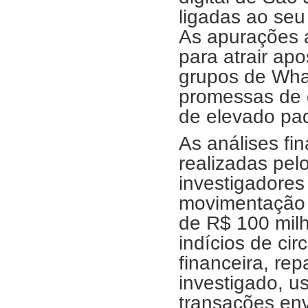
ligadas ao seu 
As apurações 
para atrair ap
grupos de What
promessas de g
de elevado pad
As análises fi
realizadas pel
investigadores
movimentação 
de R$ 100 mil
indícios de cir
financeira, re
investigado, u
transações en